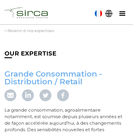
Aller
au
contenu
principal
< Revenir à nos expertises
OUR EXPERTISE
Grande Consommation -
Distribution / Retail
La grande consommation, agroalimentaire
notamment, est soumise depuis plusieurs années et
de façon accélérée aujourd’hui, à des changements
profonds. Des sensibilités nouvelles et fortes