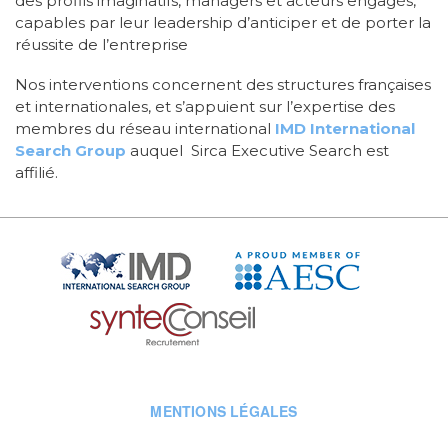
des profils imaginatifs, managers et acteurs engagés,
capables par leur leadership d’anticiper et de porter la
réussite de l’entreprise
Nos interventions concernent des structures françaises
et internationales, et s’appuient sur l’expertise des
membres du réseau international
IMD International
Search Group
auquel Sirca Executive Search est
affilié.
Liens
externes
Menu
MENTIONS LÉGALES
Pied